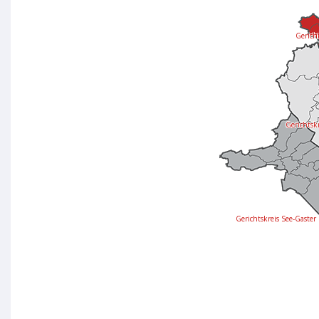
Gericht
Gerichtsk
Gerichtskreis See-Gaster