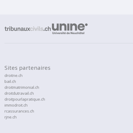
Sites partenaires
droitne.ch
bail.ch
droitmatrimonial.ch
droitdutravail.ch
droitpourlapratique.ch
immodroit.ch
rcassurances.ch
rjne.ch