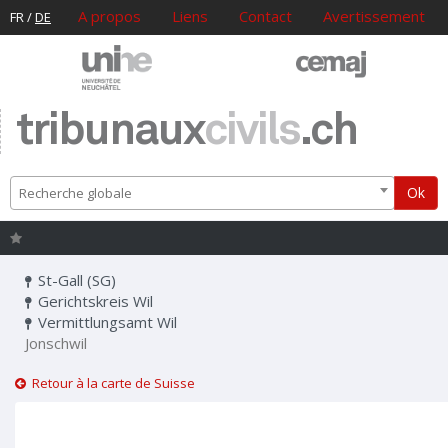
A propos
Liens
Contact
Avertissement
FR
/
DE
tribunaux
civils
.ch
Ok
Recherche globale
St-Gall (SG)
Gerichtskreis Wil
Vermittlungsamt Wil
Jonschwil
Retour à la carte de Suisse