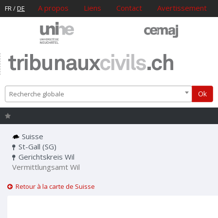
A propos
Liens
Contact
Avertissement
FR
/
DE
tribunaux
civils
.ch
Ok
Recherche globale
Suisse
St-Gall (SG)
Gerichtskreis Wil
Vermittlungsamt Wil
Retour à la carte de Suisse