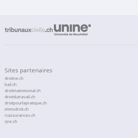
Sites partenaires
droitne.ch
bail.ch
droitmatrimonial.ch
droitdutravail.ch
droitpourlapratique.ch
immodroit.ch
rcassurances.ch
rjne.ch