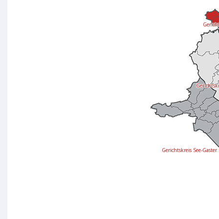
Gericht
Gerichtsk
Gerichtskreis See-Gaster