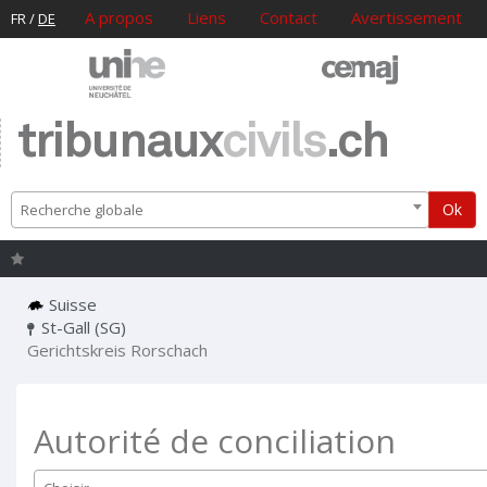
A propos
Liens
Contact
Avertissement
FR
/
DE
tribunaux
civils
.ch
Ok
Recherche globale
Suisse
St-Gall (SG)
Gerichtskreis Rorschach
Autorité de conciliation