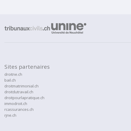
Sites partenaires
droitne.ch
bail.ch
droitmatrimonial.ch
droitdutravail.ch
droitpourlapratique.ch
immodroit.ch
rcassurances.ch
rjne.ch