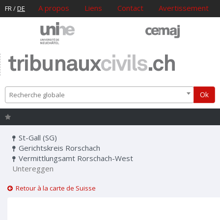
A propos
Liens
Contact
Avertissement
FR
/
DE
tribunaux
civils
.ch
Ok
Recherche globale
St-Gall (SG)
Gerichtskreis Rorschach
Vermittlungsamt Rorschach-West
Untereggen
Retour à la carte de Suisse