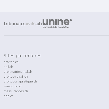
Sites partenaires
droitne.ch
bail.ch
droitmatrimonial.ch
droitdutravail.ch
droitpourlapratique.ch
immodroit.ch
rcassurances.ch
rjne.ch