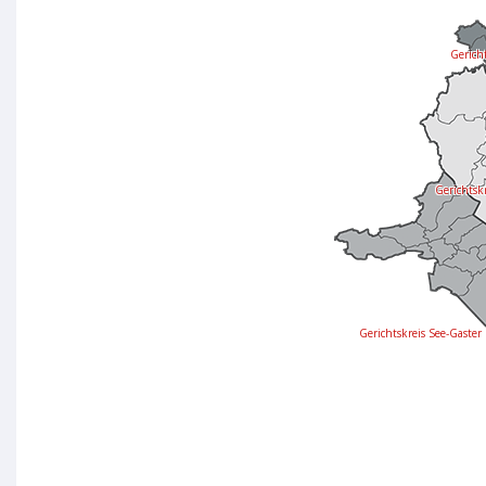
Gericht
Gerichtsk
Gerichtskreis See-Gaster