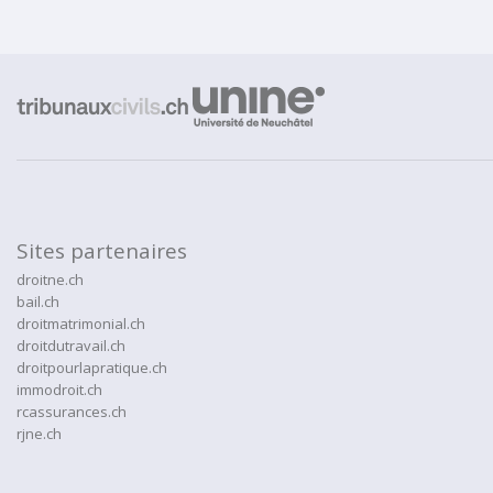
Sites partenaires
droitne.ch
bail.ch
droitmatrimonial.ch
droitdutravail.ch
droitpourlapratique.ch
immodroit.ch
rcassurances.ch
rjne.ch