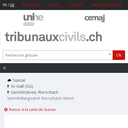
A propos
Liens
Contact
Avertissement
FR
/
DE
tribunaux
civils
.ch
Ok
Recherche globale
Suisse
St-Gall (SG)
Gerichtskreis Rorschach
Vermittlungsamt Rorschach-West
Retour à la carte de Suisse