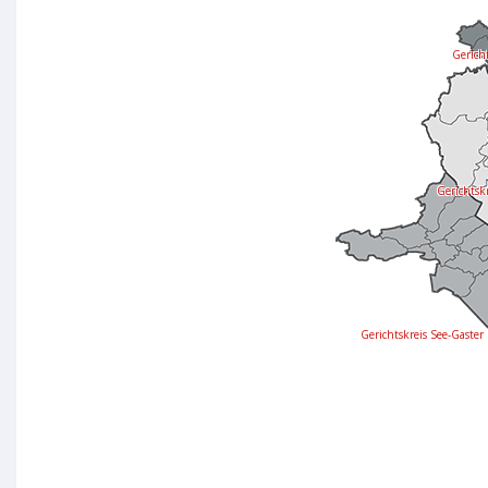
Gericht
Gerichtsk
Gerichtskreis See-Gaster