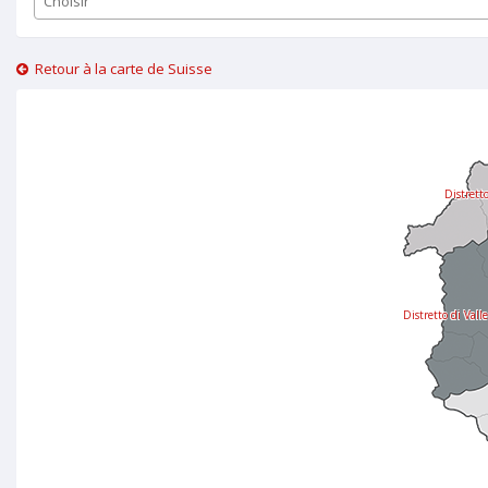
Choisir
Retour à la carte de Suisse
Distrett
Distretto di Vall