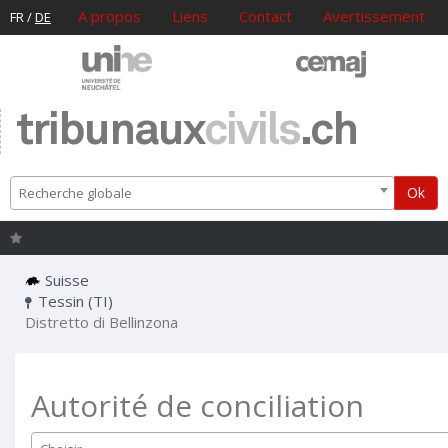
A propos
Liens
Contact
Avertissement
FR
/
DE
tribunaux
civils
.ch
Ok
Recherche globale
Suisse
Tessin (TI)
Distretto di Bellinzona
Autorité de conciliation