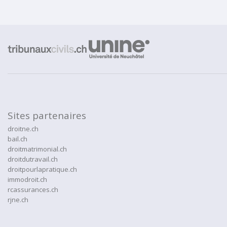
Sites partenaires
droitne.ch
bail.ch
droitmatrimonial.ch
droitdutravail.ch
droitpourlapratique.ch
immodroit.ch
rcassurances.ch
rjne.ch