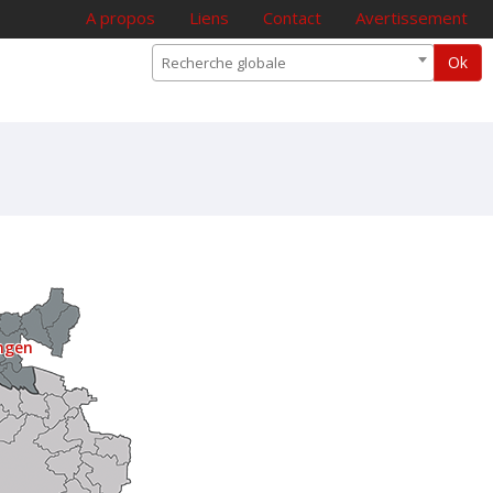
A propos
Liens
Contact
Avertissement
Ok
Recherche globale
ingen