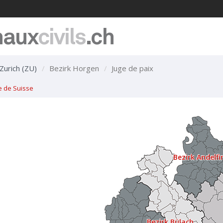
naux
civils
.ch
Zurich (ZU)
Bezirk Horgen
Juge de paix
e de Suisse
Bezirk Andelf
Bezirk Bülach