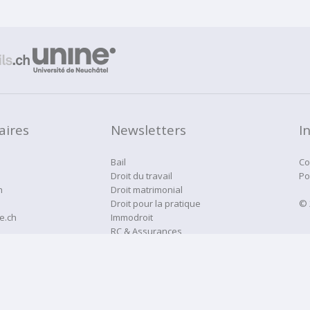
aires
Newsletters
I
Bail
Co
Droit du travail
Po
h
Droit matrimonial
Droit pour la pratique
© 
e.ch
Immodroit
RC & Assurances
Droitne