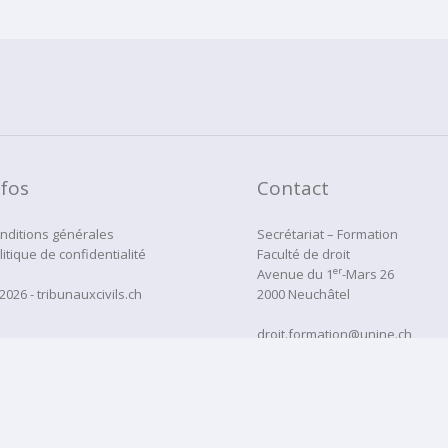
nfos
Contact
nditions générales
Secrétariat – Formation
litique de confidentialité
Faculté de droit
er
Avenue du 1
-Mars 26
2026 - tribunauxcivils.ch
2000 Neuchâtel
droit.formation@unine.ch
Tél:
032 718 12 22
administration