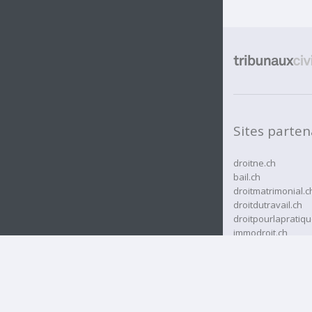
Sites parten
droitne.ch
bail.ch
droitmatrimonial.c
droitdutravail.ch
droitpourlapratiqu
immodroit.ch
rcassurances.ch
rjne.ch