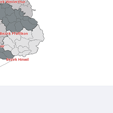
irk Winterthur
Bezirk Pfäffikon
ter
Bezirk Hinwil