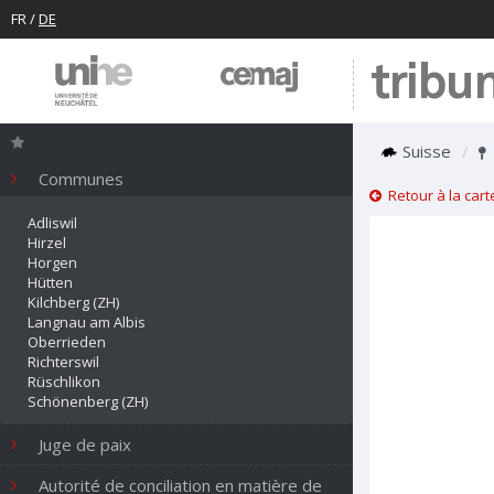
FR
/
DE
tribu
Suisse
Communes
Retour à la cart
Adliswil
Hirzel
Horgen
Hütten
Kilchberg (ZH)
Langnau am Albis
Oberrieden
Richterswil
Rüschlikon
Schönenberg (ZH)
Thalwil
Wädenswil
Juge de paix
Autorité de conciliation en matière de