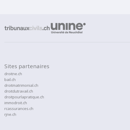
Sites partenaires
droitne.ch
bail.ch
droitmatrimonial.ch
droitdutravail.ch
droitpourlapratique.ch
immodroit.ch
rcassurances.ch
rjne.ch