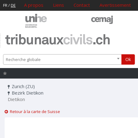
A propos
Liens
Contact
Avertissement
FR
/
DE
tribunaux
civils
.ch
Ok
Recherche globale
Zurich (ZU)
Bezirk Dietikon
Dietikon
Retour à la carte de Suisse