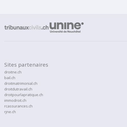
Sites partenaires
droitne.ch
bail.ch
droitmatrimonial.ch
droitdutravail.ch
droitpourlapratique.ch
immodroit.ch
rcassurances.ch
rjne.ch