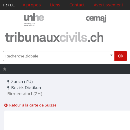
A propos
Liens
Contact
Avertissement
FR
/
DE
tribunaux
civils
.ch
Ok
Recherche globale
Zurich (ZU)
Bezirk Dietikon
Birmensdorf (ZH)
Retour à la carte de Suisse