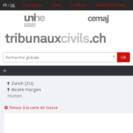
A propos
Liens
Contact
Avertissement
FR
/
DE
tribunaux
civils
.ch
Ok
Recherche globale
Zurich (ZU)
Bezirk Horgen
Hütten
Retour à la carte de Suisse