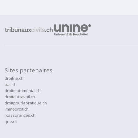
Sites partenaires
droitne.ch
bail.ch
droitmatrimonial.ch
droitdutravail.ch
droitpourlapratique.ch
immodroit.ch
rcassurances.ch
rjne.ch