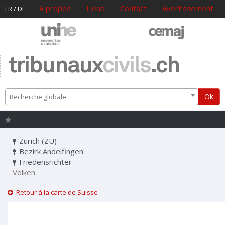
A propos
Liens
Contact
Avertissement
FR
/
DE
tribunaux
civils
.ch
Ok
Recherche globale
Zurich (ZU)
Bezirk Andelfingen
Friedensrichter
Volken
Retour à la carte de Suisse