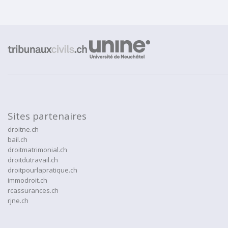
Sites partenaires
droitne.ch
bail.ch
droitmatrimonial.ch
droitdutravail.ch
droitpourlapratique.ch
immodroit.ch
rcassurances.ch
rjne.ch