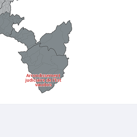
Arrondissement
judiciaire de l'Est
vaudois