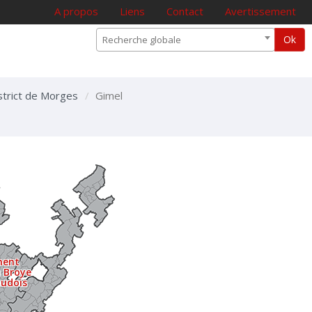
A propos
Liens
Contact
Avertissement
Ok
Recherche globale
istrict de Morges
Gimel
ment
a Broye
audois