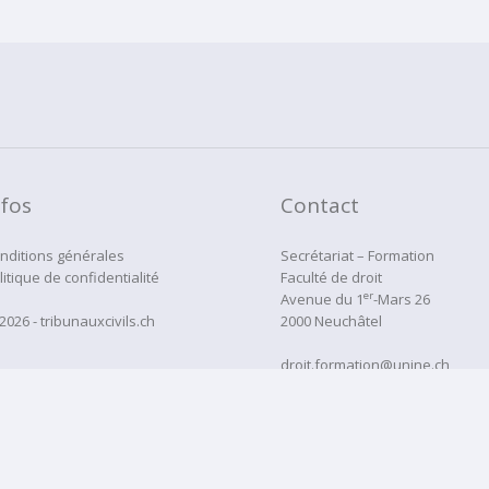
nfos
Contact
nditions générales
Secrétariat – Formation
litique de confidentialité
Faculté de droit
er
Avenue du 1
-Mars 26
2026 - tribunauxcivils.ch
2000 Neuchâtel
droit.formation@unine.ch
Tél:
032 718 12 22
administration