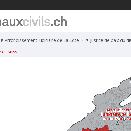
naux
civils
.ch
Arrondissement judiciaire de La Côte
Justice de paix du d
e de Suisse
Arrondisse
judiciaire de l
et du Nord v