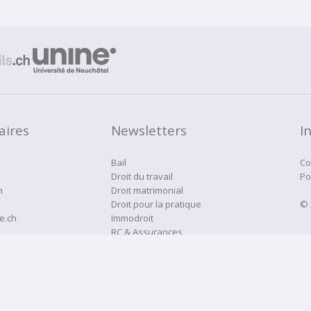
aires
Newsletters
I
Bail
Co
Droit du travail
Po
h
Droit matrimonial
Droit pour la pratique
© 
e.ch
Immodroit
RC & Assurances
Droitne