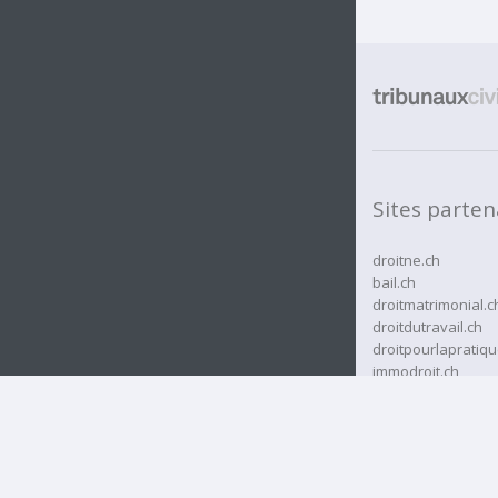
Sites parten
droitne.ch
bail.ch
droitmatrimonial.c
droitdutravail.ch
droitpourlapratiqu
immodroit.ch
rcassurances.ch
rjne.ch