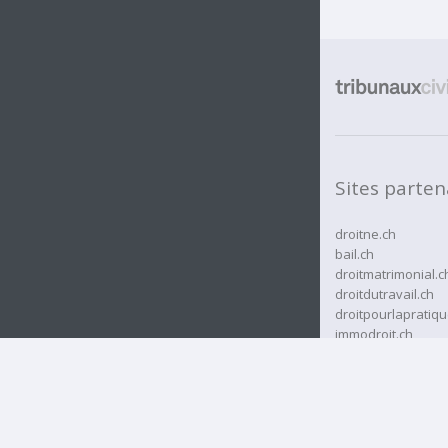
Mollens (VD)
Mont-la-Ville
Montherod
Montricher
Morges
Orny
Pampigny
Pompaples
Préverenges
Reverolle
Sites parten
Romanel-sur-Morges
Saint-Livres
Saint-Oyens
droitne.ch
Saint-Prex
bail.ch
Saubraz
droitmatrimonial.c
Senarclens
droitdutravail.ch
Sévery
Tolochenaz
droitpourlapratiqu
Vaux-sur-Morges
immodroit.ch
Villars-sous-Yens
rcassurances.ch
Vufflens-le-Château
rjne.ch
Vullierens
Yens