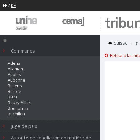
FR
/
DE
tribu
Suisse
Communes
Retour à la cart
Aclens
Allaman
Apples
Aubonne
Ballens
Berolle
Bière
Bougy-Villars
Bremblens
Buchillon
Bussy-Chardonney
Chavannes-le-Veyron
Juge de paix
Chevilly
Chigny
Autorité de conciliation en matière de