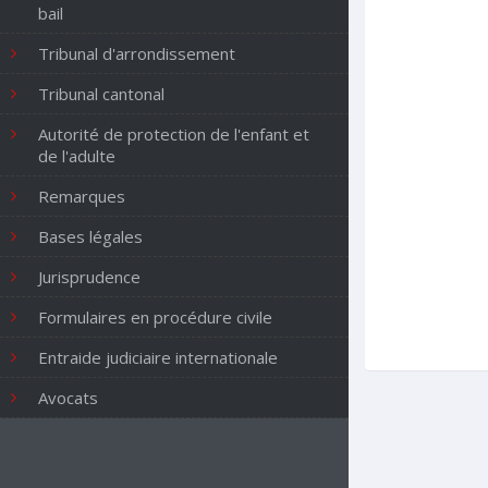
Clarmont
bail
Cossonay
Cottens (VD)
Tribunal d'arrondissement
Cuarnens
Denens
Tribunal cantonal
Denges
Dizy
Autorité de protection de l'enfant et
Echandens
de l'adulte
Echichens
Eclépens
Remarques
Etoy
Féchy
Bases légales
Ferreyres
Gimel
Jurisprudence
Gollion
Grancy
Formulaires en procédure civile
L'Isle
La Chaux (Cossonay)
Entraide judiciaire internationale
La Sarraz
Lavigny
Avocats
Lonay
Lully (VD)
Lussy-sur-Morges
Mauraz
Moiry