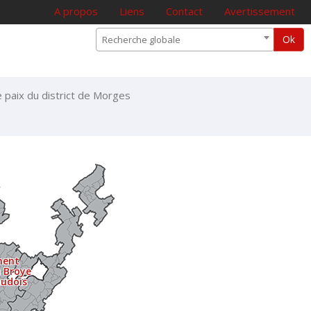
A propos
Liens
Contact
Avertissement
Ok
Recherche globale
e paix du district de Morges
ment
a Broye
audois