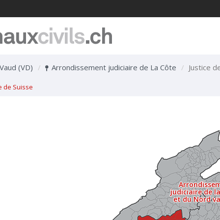
naux
civils
.ch
Vaud (VD)
Arrondissement judiciaire de La Côte
Justice d
e de Suisse
Arrondisse
judiciaire de l
et du Nord v