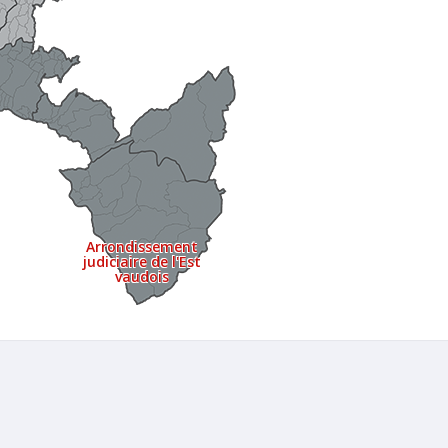
Arrondissement
judiciaire de l'Est
vaudois