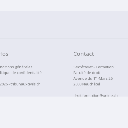
nfos
Contact
nditions générales
Secrétariat – Formation
litique de confidentialité
Faculté de droit
er
Avenue du 1
-Mars 26
2026 - tribunauxcivils.ch
2000 Neuchâtel
droit.formation@unine.ch
Tél:
032 718 12 22
administration