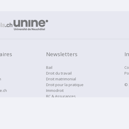
aires
Newsletters
I
Bail
Co
Droit du travail
Po
h
Droit matrimonial
Droit pour la pratique
© 
e.ch
Immodroit
RC & Assurances
Droitne