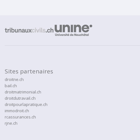
Sites partenaires
droitne.ch
bail.ch
droitmatrimonial.ch
droitdutravail.ch
droitpourlapratique.ch
immodroit.ch
rcassurances.ch
rjne.ch