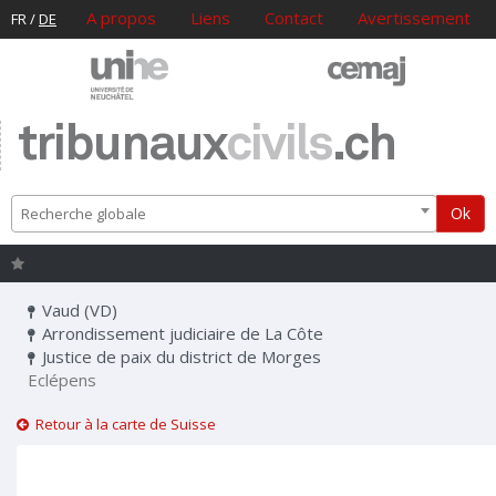
A propos
Liens
Contact
Avertissement
FR
/
DE
tribunaux
civils
.ch
Ok
Recherche globale
Vaud (VD)
Arrondissement judiciaire de La Côte
Justice de paix du district de Morges
Eclépens
Retour à la carte de Suisse