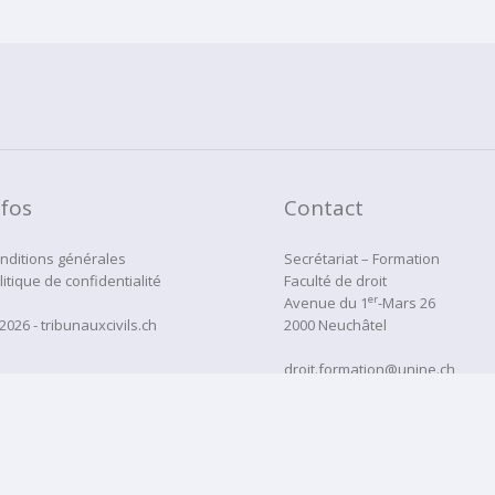
nfos
Contact
nditions générales
Secrétariat – Formation
litique de confidentialité
Faculté de droit
er
Avenue du 1
-Mars 26
2026 - tribunauxcivils.ch
2000 Neuchâtel
droit.formation@unine.ch
Tél:
032 718 12 22
administration