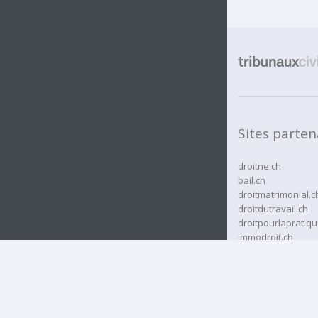
Sites parten
droitne.ch
bail.ch
droitmatrimonial.c
droitdutravail.ch
droitpourlapratiqu
immodroit.ch
rcassurances.ch
rjne.ch