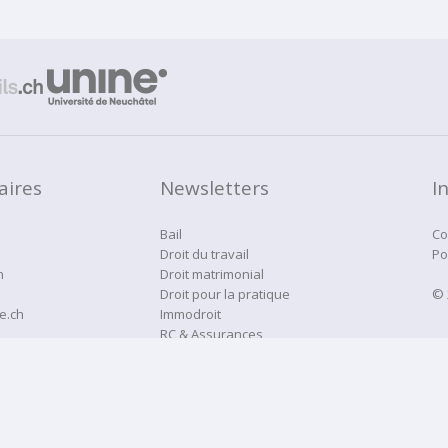
aires
Newsletters
I
Bail
Co
Droit du travail
Po
h
Droit matrimonial
Droit pour la pratique
© 
e.ch
Immodroit
RC & Assurances
Droitne