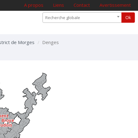
A propos
Liens
Contact
Avertissement
Ok
Recherche globale
istrict de Morges
Denges
ment
a Broye
audois