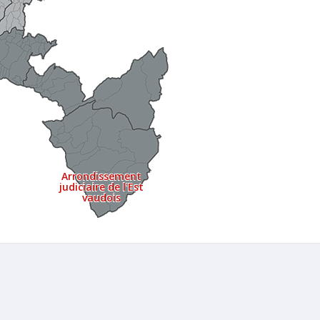
Arrondissement
judiciaire de l'Est
vaudois