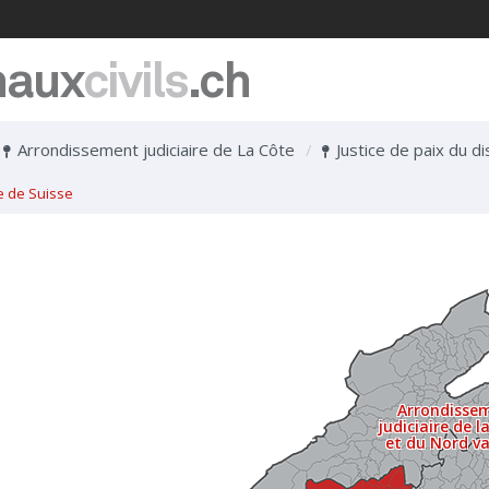
naux
civils
.ch
Arrondissement judiciaire de La Côte
Justice de paix du d
e de Suisse
Arrondisse
judiciaire de l
et du Nord v