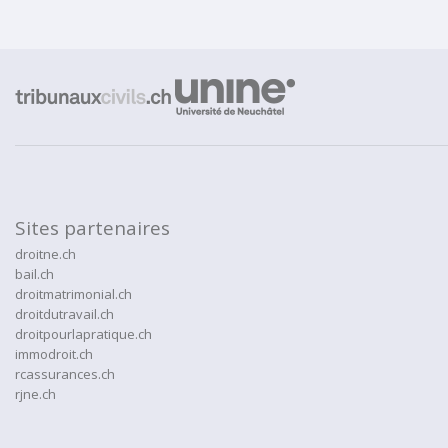
Sites partenaires
droitne.ch
bail.ch
droitmatrimonial.ch
droitdutravail.ch
droitpourlapratique.ch
immodroit.ch
rcassurances.ch
rjne.ch