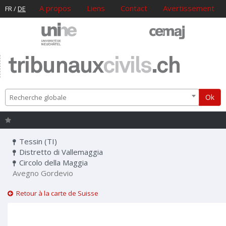
A propos
Liens
Contact
Avertissement
FR
/
DE
tribunaux
civils
.ch
Ok
Recherche globale
Tessin (TI)
Distretto di Vallemaggia
Circolo della Maggia
Avegno Gordevio
Retour à la carte de Suisse