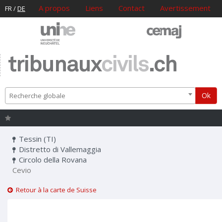
A propos
Liens
Contact
Avertissement
FR
/
DE
tribunaux
civils
.ch
Ok
Recherche globale
Tessin (TI)
Distretto di Vallemaggia
Circolo della Rovana
Cevio
Retour à la carte de Suisse