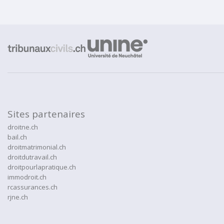
Sites partenaires
droitne.ch
bail.ch
droitmatrimonial.ch
droitdutravail.ch
droitpourlapratique.ch
immodroit.ch
rcassurances.ch
rjne.ch