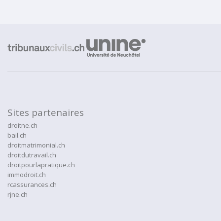
Sites partenaires
droitne.ch
bail.ch
droitmatrimonial.ch
droitdutravail.ch
droitpourlapratique.ch
immodroit.ch
rcassurances.ch
rjne.ch