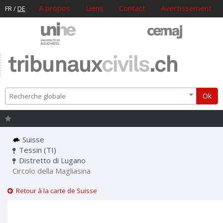
A propos
Liens
Contact
Avertissement
FR
/
DE
tribunaux
civils
.ch
Ok
Recherche globale
Suisse
Tessin (TI)
Distretto di Lugano
Circolo della Magliasina
Retour à la carte de Suisse