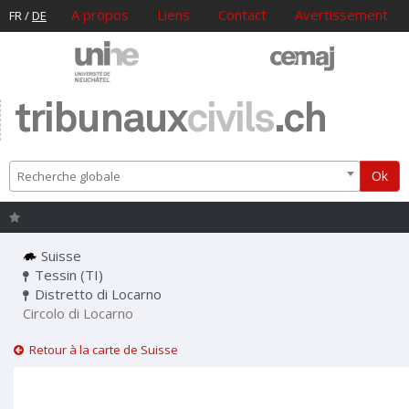
A propos
Liens
Contact
Avertissement
FR
/
DE
tribunaux
civils
.ch
Ok
Recherche globale
Suisse
Tessin (TI)
Distretto di Locarno
Circolo di Locarno
Retour à la carte de Suisse