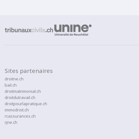
Sites partenaires
droitne.ch
bail.ch
droitmatrimonial.ch
droitdutravail.ch
droitpourlapratique.ch
immodroit.ch
rcassurances.ch
rjne.ch