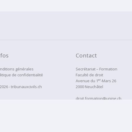
nfos
Contact
nditions générales
Secrétariat – Formation
litique de confidentialité
Faculté de droit
er
Avenue du 1
-Mars 26
2026 - tribunauxcivils.ch
2000 Neuchâtel
droit.formation@unine.ch
Tél:
032 718 12 22
administration