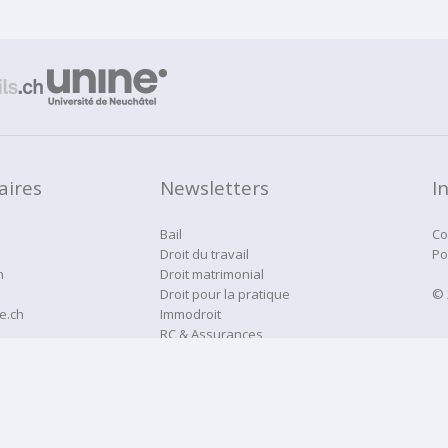
aires
Newsletters
I
Bail
Co
Droit du travail
Po
h
Droit matrimonial
Droit pour la pratique
© 
e.ch
Immodroit
RC & Assurances
Droitne