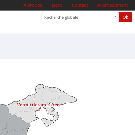
A propos
Liens
Contact
Avertissement
Ok
Recherche globale
Vermittleramtskreis
3