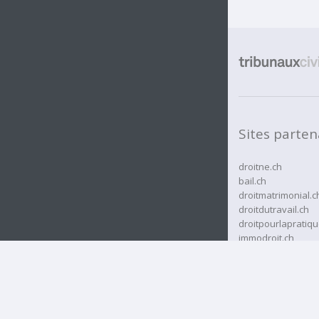
Sites parten
droitne.ch
bail.ch
droitmatrimonial.c
droitdutravail.ch
droitpourlapratiqu
immodroit.ch
rcassurances.ch
rjne.ch