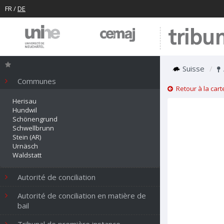
FR
/
DE
tribu
Suisse
Communes
Retour à la cart
Herisau
Hundwil
Schönengrund
Schwellbrunn
Stein (AR)
Urnäsch
Waldstatt
Autorité de conciliation
Autorité de conciliation en matière de
bail