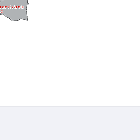
eramtskreis
2