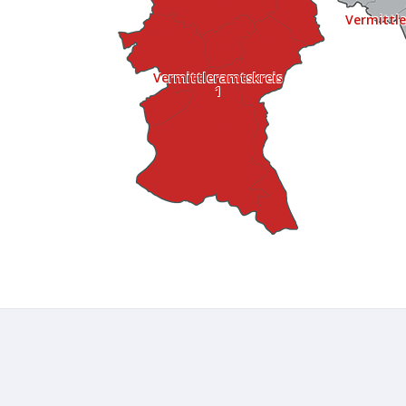
Vermittl
Vermittleramtskreis
1