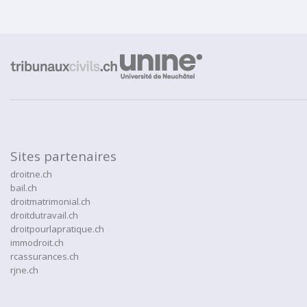
Sites partenaires
droitne.ch
bail.ch
droitmatrimonial.ch
droitdutravail.ch
droitpourlapratique.ch
immodroit.ch
rcassurances.ch
rjne.ch