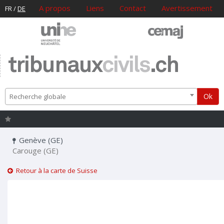
A propos
Liens
Contact
Avertissement
FR
/
DE
tribunaux
civils
.ch
Ok
Recherche globale
Genève (GE)
Carouge (GE)
Retour à la carte de Suisse