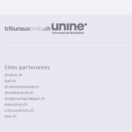
Sites partenaires
droitne.ch
bail.ch
droitmatrimonial.ch
droitdutravail.ch
droitpourlapratique.ch
immodroit.ch
rcassurances.ch
rjne.ch