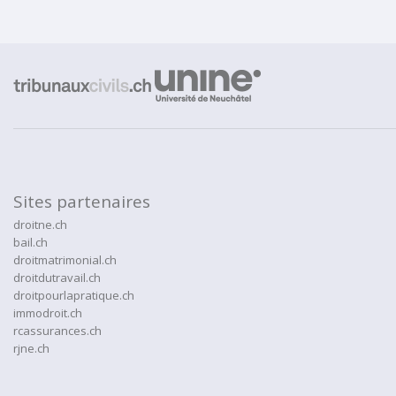
Sites partenaires
droitne.ch
bail.ch
droitmatrimonial.ch
droitdutravail.ch
droitpourlapratique.ch
immodroit.ch
rcassurances.ch
rjne.ch