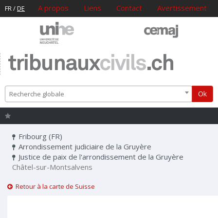
A propos
Liens
Contact
Avertissement
FR
/
DE
tribunaux
civils
.ch
Ok
Recherche globale
Fribourg (FR)
Arrondissement judiciaire de la Gruyère
Justice de paix de l'arrondissement de la Gruyère
Châtel-sur-Montsalvens
Retour à la carte de Suisse