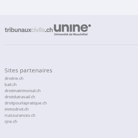
Sites partenaires
droitne.ch
bail.ch
droitmatrimonial.ch
droitdutravail.ch
droitpourlapratique.ch
immodroit.ch
rcassurances.ch
rjne.ch