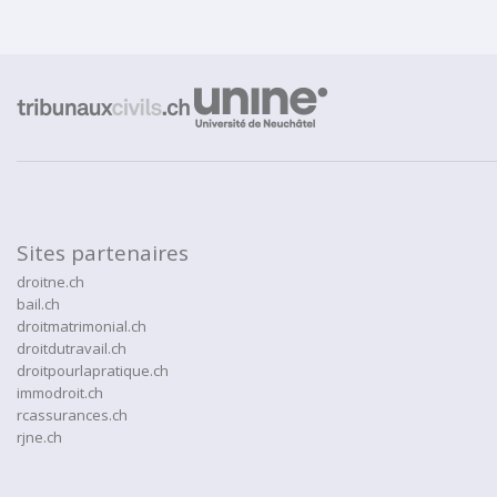
Sites partenaires
droitne.ch
bail.ch
droitmatrimonial.ch
droitdutravail.ch
droitpourlapratique.ch
immodroit.ch
rcassurances.ch
rjne.ch