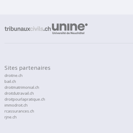
Sites partenaires
droitne.ch
bail.ch
droitmatrimonial.ch
droitdutravail.ch
droitpourlapratique.ch
immodroit.ch
rcassurances.ch
rjne.ch