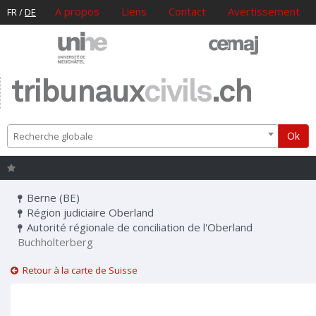
A propos
Liens
Contact
Avertissement
FR
/
DE
tribunaux
civils
.ch
Ok
Recherche globale
Berne (BE)
Région judiciaire Oberland
Autorité régionale de conciliation de l'Oberland
Buchholterberg
Retour à la carte de Suisse