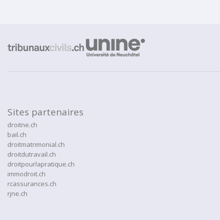
Sites partenaires
droitne.ch
bail.ch
droitmatrimonial.ch
droitdutravail.ch
droitpourlapratique.ch
immodroit.ch
rcassurances.ch
rjne.ch