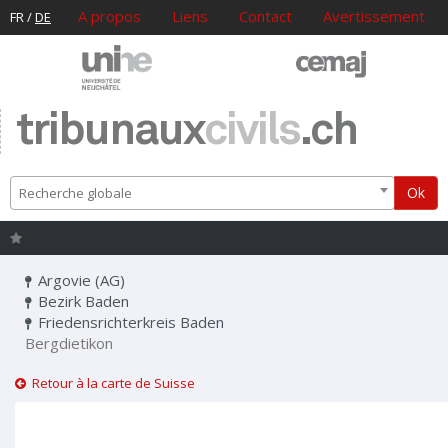
A propos
Liens
Contact
Avertissement
FR
/
DE
tribunaux
civils
.ch
Ok
Recherche globale
Argovie (AG)
Bezirk Baden
Friedensrichterkreis Baden
Bergdietikon
Retour à la carte de Suisse