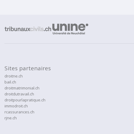
Sites partenaires
droitne.ch
bail.ch
droitmatrimonial.ch
droitdutravail.ch
droitpourlapratique.ch
immodroit.ch
rcassurances.ch
rjne.ch