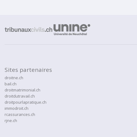
Sites partenaires
droitne.ch
bail.ch
droitmatrimonial.ch
droitdutravail.ch
droitpourlapratique.ch
immodroit.ch
rcassurances.ch
rjne.ch