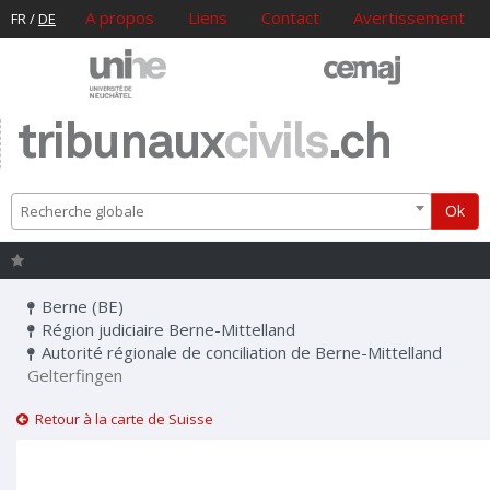
A propos
Liens
Contact
Avertissement
FR
/
DE
tribunaux
civils
.ch
Ok
Recherche globale
Berne (BE)
Région judiciaire Berne-Mittelland
Autorité régionale de conciliation de Berne-Mittelland
Gelterfingen
Retour à la carte de Suisse