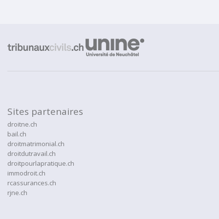
Sites partenaires
droitne.ch
bail.ch
droitmatrimonial.ch
droitdutravail.ch
droitpourlapratique.ch
immodroit.ch
rcassurances.ch
rjne.ch