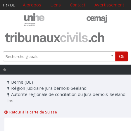
A propos
Liens
Contact
Avertissement
FR
/
DE
tribunaux
civils
.ch
Ok
Recherche globale
Berne (BE)
Région judiciaire Jura bernois-Seeland
Autorité régionale de conciliation du Jura bernois-Seeland
Ins
Retour à la carte de Suisse