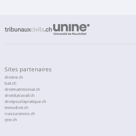
Sites partenaires
droitne.ch
bail.ch
droitmatrimonial.ch
droitdutravail.ch
droitpourlapratique.ch
immodroit.ch
rcassurances.ch
rjne.ch