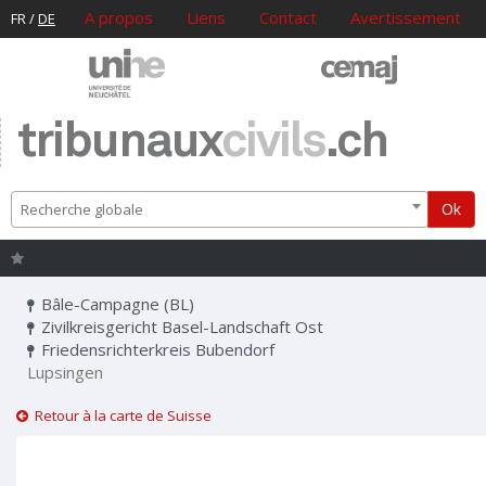
A propos
Liens
Contact
Avertissement
FR
/
DE
tribunaux
civils
.ch
Ok
Recherche globale
Bâle-Campagne (BL)
Zivilkreisgericht Basel-Landschaft Ost
Friedensrichterkreis Bubendorf
Lupsingen
Retour à la carte de Suisse