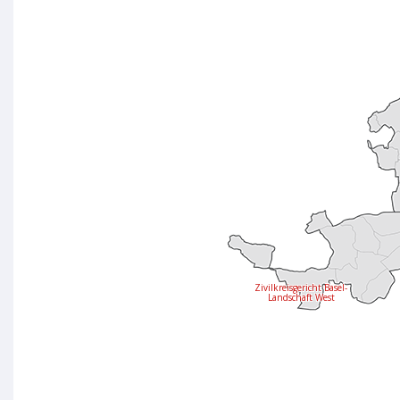
Zivilkreisgericht Basel-
Landschaft West