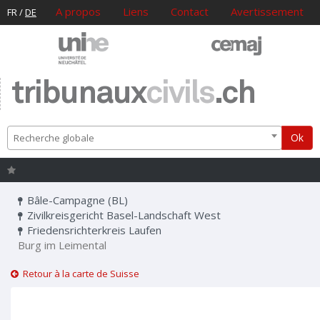
A propos
Liens
Contact
Avertissement
FR
/
DE
tribunaux
civils
.ch
Ok
Recherche globale
Bâle-Campagne (BL)
Zivilkreisgericht Basel-Landschaft West
Friedensrichterkreis Laufen
Burg im Leimental
Retour à la carte de Suisse