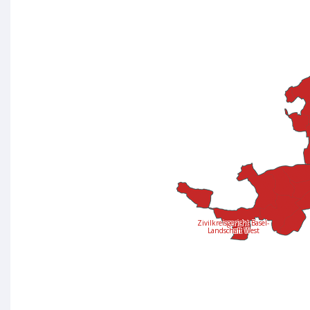
Zivilkreisgericht Basel-
Landschaft West