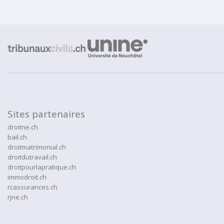
Sites partenaires
droitne.ch
bail.ch
droitmatrimonial.ch
droitdutravail.ch
droitpourlapratique.ch
immodroit.ch
rcassurances.ch
rjne.ch