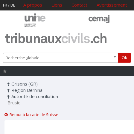
A propos
Liens
Contact
Avertissement
FR
/
DE
tribunaux
civils
.ch
Ok
Recherche globale
Grisons (GR)
Region Bernina
Autorité de conciliation
Brusio
Retour à la carte de Suisse