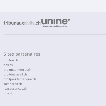
Sites partenaires
droitne.ch
bail.ch
droitmatrimonial.ch
droitdutravail.ch
droitpourlapratique.ch
immodroit.ch
rcassurances.ch
rjne.ch