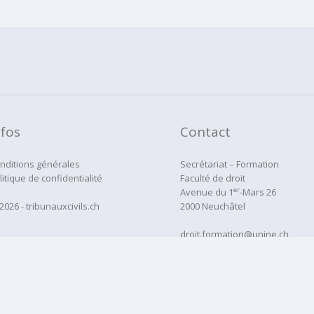
nfos
Contact
nditions générales
Secrétariat – Formation
litique de confidentialité
Faculté de droit
er
Avenue du 1
-Mars 26
2026 - tribunauxcivils.ch
2000 Neuchâtel
droit.formation@unine.ch
Tél:
032 718 12 22
administration