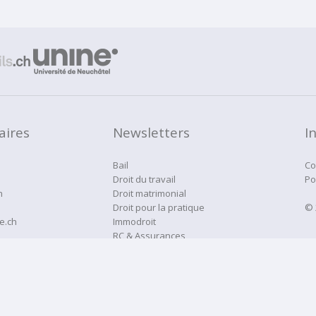
aires
Newsletters
I
Bail
Co
Droit du travail
Po
h
Droit matrimonial
Droit pour la pratique
© 
e.ch
Immodroit
RC & Assurances
Droitne