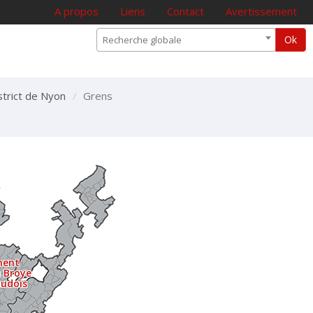
A propos
Liens
Contact
Avertissement
Ok
Recherche globale
strict de Nyon
Grens
ment
a Broye
audois