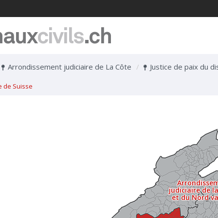
naux
civils
.ch
Arrondissement judiciaire de La Côte
Justice de paix du di
e de Suisse
Arrondisse
judiciaire de l
et du Nord v