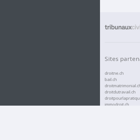
Sites parten
droitne.ch
bail.ch
droitmatrimonial.c
droitdutravail.ch
droitpourlapratiqu
immodroit.ch
rcassurances.ch
rjne.ch