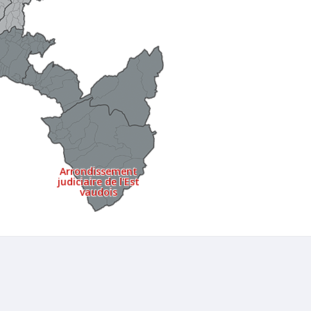
Arrondissement
judiciaire de l'Est
vaudois