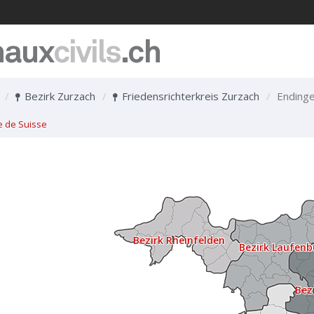
naux
civils
.ch
Bezirk Zurzach
Friedensrichterkreis Zurzach
Ending
e de Suisse
Bezirk Rheinfelden
Bezirk Laufenb
Bez