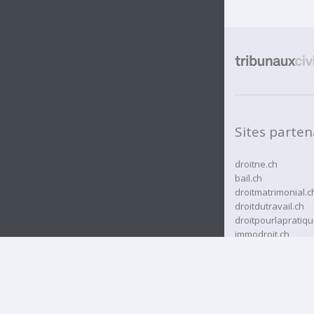
Sites parten
droitne.ch
bail.ch
droitmatrimonial.c
droitdutravail.ch
droitpourlapratiqu
immodroit.ch
rcassurances.ch
rjne.ch