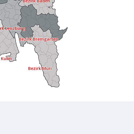
Bezirk Baden
irk Lenzburg
Bezirk Bremgarten
k Kulm
Bezirk Muri