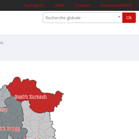
A propos
Liens
Contact
Avertissement
Ok
Recherche globale
en
Bezirk Zurzach
urg
irk Brugg