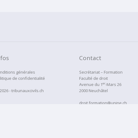
nfos
Contact
nditions générales
Secrétariat – Formation
litique de confidentialité
Faculté de droit
er
Avenue du 1
-Mars 26
2026 - tribunauxcivils.ch
2000 Neuchâtel
droit.formation@unine.ch
Tél:
032 718 12 22
administration