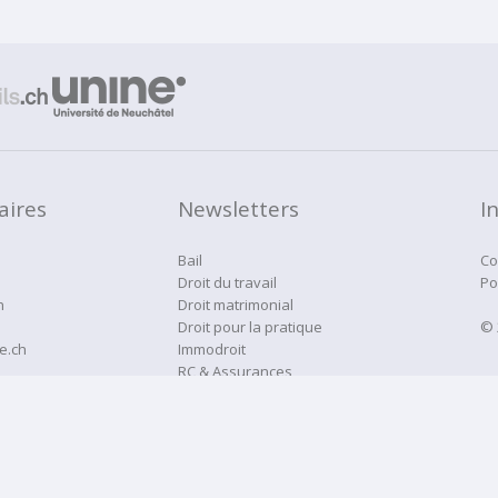
aires
Newsletters
I
Bail
Co
Droit du travail
Po
h
Droit matrimonial
Droit pour la pratique
© 
e.ch
Immodroit
RC & Assurances
Droitne