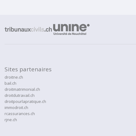
Sites partenaires
droitne.ch
bail.ch
droitmatrimonial.ch
droitdutravail.ch
droitpourlapratique.ch
immodroit.ch
rcassurances.ch
rjne.ch