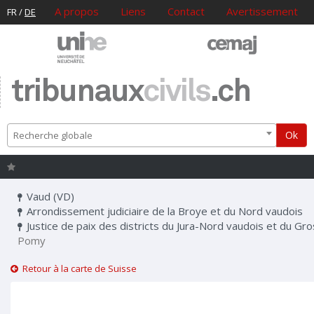
A propos
Liens
Contact
Avertissement
FR
/
DE
tribunaux
civils
.ch
Ok
Recherche globale
Vaud (VD)
Arrondissement judiciaire de la Broye et du Nord vaudois
Justice de paix des districts du Jura-Nord vaudois et du Gr
Pomy
Retour à la carte de Suisse