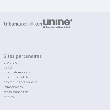
Sites partenaires
droitne.ch
bail.ch
droitmatrimonial.ch
droitdutravail.ch
droitpourlapratique.ch
immodroit.ch
rcassurances.ch
rjne.ch