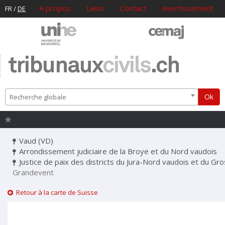
A propos
Liens
Contact
Avertissement
FR
/
DE
tribunaux
civils
.ch
Ok
Recherche globale
Vaud (VD)
Arrondissement judiciaire de la Broye et du Nord vaudois
Justice de paix des districts du Jura-Nord vaudois et du Gr
Grandevent
Retour à la carte de Suisse