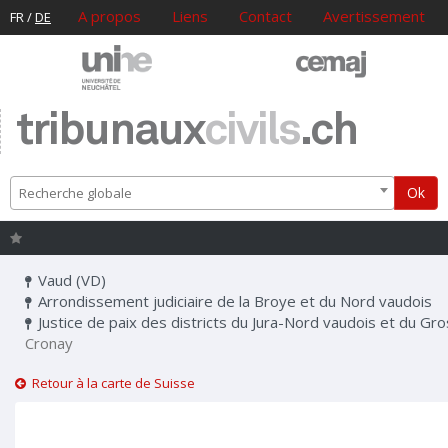
A propos
Liens
Contact
Avertissement
FR
/
DE
tribunaux
civils
.ch
Ok
Recherche globale
Vaud (VD)
Arrondissement judiciaire de la Broye et du Nord vaudois
Justice de paix des districts du Jura-Nord vaudois et du Gr
Cronay
Retour à la carte de Suisse