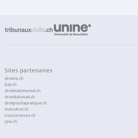
Sites partenaires
droitne.ch
bail.ch
droitmatrimonial.ch
droitdutravail.ch
droitpourlapratique.ch
immodroit.ch
rcassurances.ch
rjne.ch