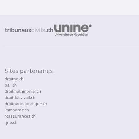
Sites partenaires
droitne.ch
bail.ch
droitmatrimonial.ch
droitdutravail.ch
droitpourlapratique.ch
immodroit.ch
rcassurances.ch
rjne.ch