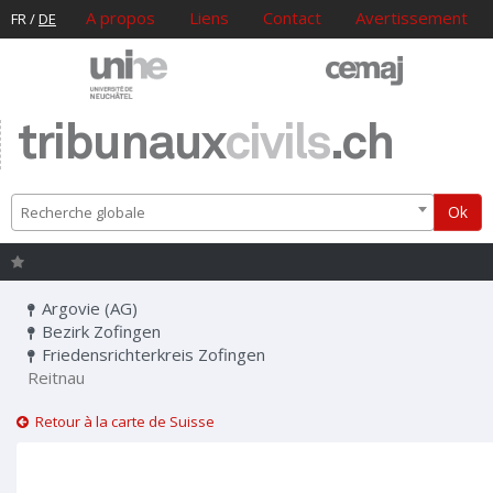
A propos
Liens
Contact
Avertissement
FR
/
DE
tribunaux
civils
.ch
Ok
Recherche globale
Argovie (AG)
Bezirk Zofingen
Friedensrichterkreis Zofingen
Reitnau
Retour à la carte de Suisse