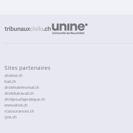
Sites partenaires
droitne.ch
bail.ch
droitmatrimonial.ch
droitdutravail.ch
droitpourlapratique.ch
immodroit.ch
rcassurances.ch
rjne.ch