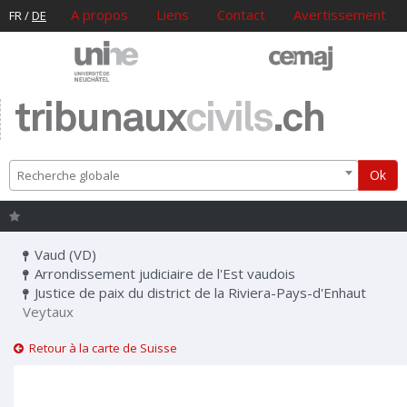
A propos
Liens
Contact
Avertissement
FR
/
DE
tribunaux
civils
.ch
Ok
Recherche globale
Vaud (VD)
Arrondissement judiciaire de l'Est vaudois
Justice de paix du district de la Riviera-Pays-d'Enhaut
Veytaux
Retour à la carte de Suisse