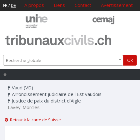
A propos
Liens
Contact
Avertissement
FR
/
DE
tribunaux
civils
.ch
Ok
Recherche globale
Vaud (VD)
Arrondissement judiciaire de l'Est vaudois
Justice de paix du district d'Aigle
Lavey-Morcles
Retour à la carte de Suisse