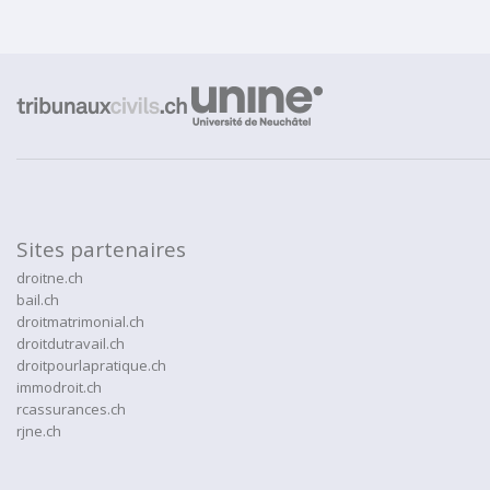
Sites partenaires
droitne.ch
bail.ch
droitmatrimonial.ch
droitdutravail.ch
droitpourlapratique.ch
immodroit.ch
rcassurances.ch
rjne.ch