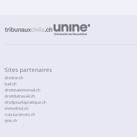
Sites partenaires
droitne.ch
bail.ch
droitmatrimonial.ch
droitdutravail.ch
droitpourlapratique.ch
immodroit.ch
rcassurances.ch
rjne.ch