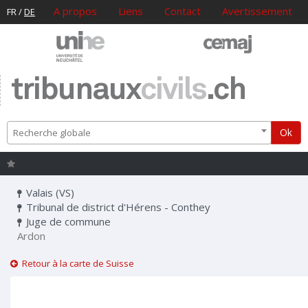
A propos
Liens
Contact
Avertissement
FR
/
DE
tribunaux
civils
.ch
Ok
Recherche globale
Valais (VS)
Tribunal de district d'Hérens - Conthey
Juge de commune
Ardon
Retour à la carte de Suisse