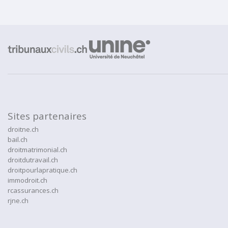
Sites partenaires
droitne.ch
bail.ch
droitmatrimonial.ch
droitdutravail.ch
droitpourlapratique.ch
immodroit.ch
rcassurances.ch
rjne.ch