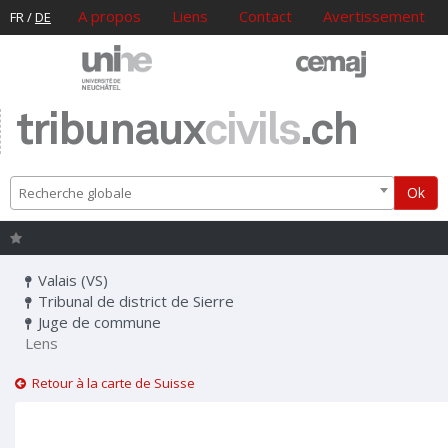
A propos
Liens
Contact
Avertissement
FR
/
DE
tribunaux
civils
.ch
Ok
Recherche globale
Valais (VS)
Tribunal de district de Sierre
Juge de commune
Lens
Retour à la carte de Suisse