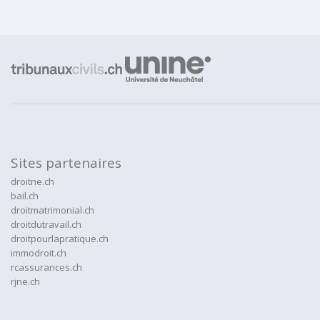
Sites partenaires
droitne.ch
bail.ch
droitmatrimonial.ch
droitdutravail.ch
droitpourlapratique.ch
immodroit.ch
rcassurances.ch
rjne.ch