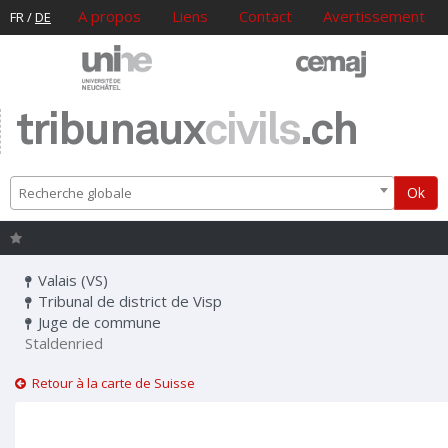
A propos
Liens
Contact
Avertissement
FR
/
DE
tribunaux
civils
.ch
Ok
Recherche globale
Valais (VS)
Tribunal de district de Visp
Juge de commune
Staldenried
Retour à la carte de Suisse