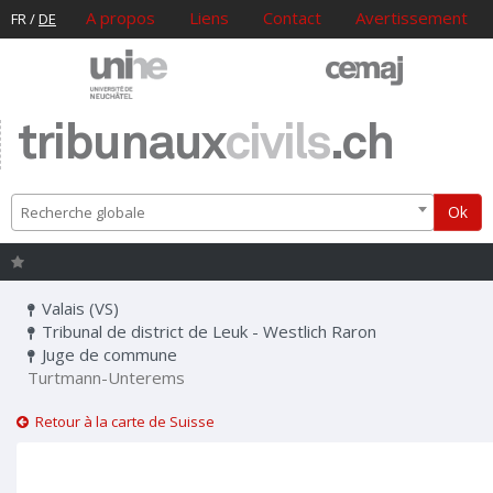
A propos
Liens
Contact
Avertissement
FR
/
DE
tribunaux
civils
.ch
Ok
Recherche globale
Valais (VS)
Tribunal de district de Leuk - Westlich Raron
Juge de commune
Turtmann-Unterems
Retour à la carte de Suisse