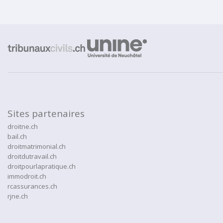
Sites partenaires
droitne.ch
bail.ch
droitmatrimonial.ch
droitdutravail.ch
droitpourlapratique.ch
immodroit.ch
rcassurances.ch
rjne.ch