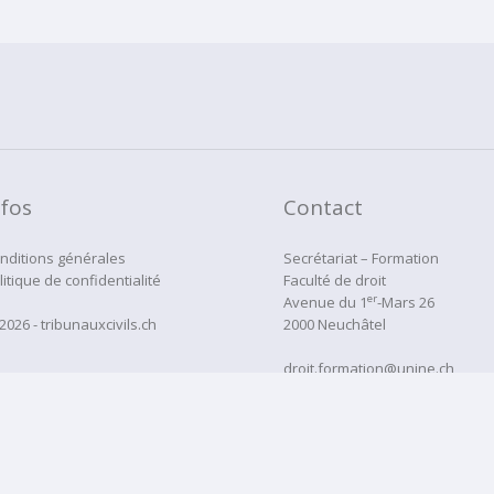
nfos
Contact
nditions générales
Secrétariat – Formation
litique de confidentialité
Faculté de droit
er
Avenue du 1
-Mars 26
2026 - tribunauxcivils.ch
2000 Neuchâtel
droit.formation@unine.ch
Tél:
032 718 12 22
administration