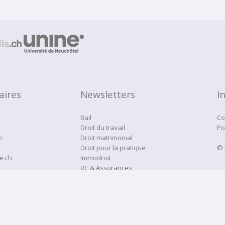
aires
Newsletters
I
Bail
Co
Droit du travail
Po
h
Droit matrimonial
Droit pour la pratique
© 
e.ch
Immodroit
RC & Assurances
Droitne