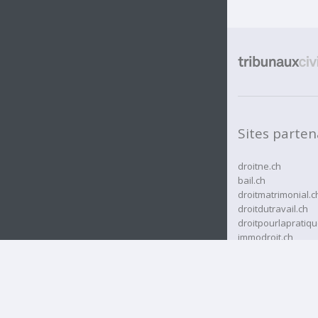
Sites parten
droitne.ch
bail.ch
droitmatrimonial.c
droitdutravail.ch
droitpourlapratiqu
immodroit.ch
rcassurances.ch
rjne.ch