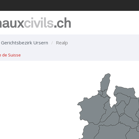
naux
civils
.ch
Gerichtsbezirk Ursern
Realp
e de Suisse