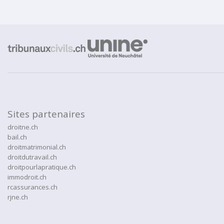
Sites partenaires
droitne.ch
bail.ch
droitmatrimonial.ch
droitdutravail.ch
droitpourlapratique.ch
immodroit.ch
rcassurances.ch
rjne.ch