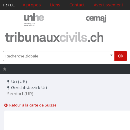
A propos
Liens
Contact
Avertissement
FR
/
DE
tribunaux
civils
.ch
Ok
Recherche globale
Uri (UR)
Gerichtsbezirk Uri
Seedorf (UR)
Retour à la carte de Suisse