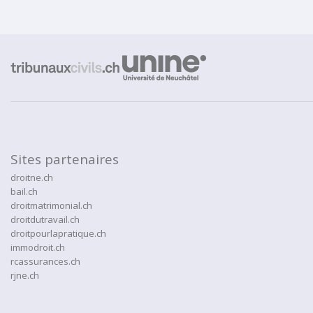
Sites partenaires
droitne.ch
bail.ch
droitmatrimonial.ch
droitdutravail.ch
droitpourlapratique.ch
immodroit.ch
rcassurances.ch
rjne.ch