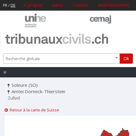
A propos
Liens
Contact
Avertissement
FR
/
DE
tribunaux
civils
.ch
Ok
Recherche globale
Soleure (SO)
Amtei Dorneck-Thierstein
Zullwil
Retour à la carte de Suisse