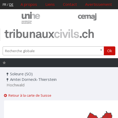
A propos
Liens
Contact
Avertissement
FR
/
DE
tribunaux
civils
.ch
Ok
Recherche globale
Soleure (SO)
Amtei Dorneck-Thierstein
Hochwald
Retour à la carte de Suisse