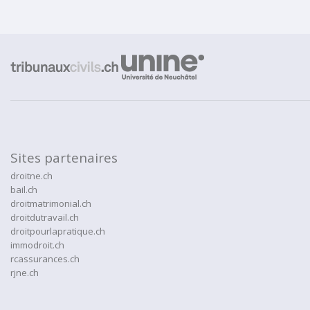
Sites partenaires
droitne.ch
bail.ch
droitmatrimonial.ch
droitdutravail.ch
droitpourlapratique.ch
immodroit.ch
rcassurances.ch
rjne.ch