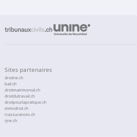
Sites partenaires
droitne.ch
bail.ch
droitmatrimonial.ch
droitdutravail.ch
droitpourlapratique.ch
immodroit.ch
rcassurances.ch
rjne.ch