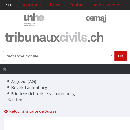
A propos
Liens
Contact
Avertissement
FR
/
DE
tribunaux
civils
.ch
Ok
Recherche globale
Argovie (AG)
Bezirk Laufenburg
Friedensrichterkreis Laufenburg
Kaisten
Retour à la carte de Suisse